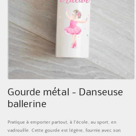
Ouvrir
le
Gourde métal - Danseuse
média
1
dans
ballerine
une
fenêtre
modale
Pratique à emporter partout, à l'école, au sport, en
vadrouille. Cette gourde est légère, fournie avec son