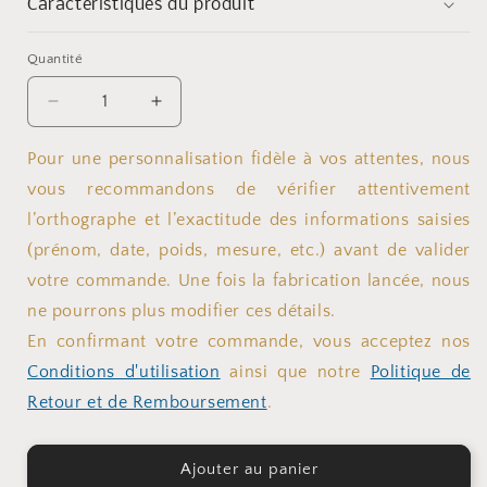
Caractéristiques du produit
Quantité
Quantité
Réduire
Augmenter
la
la
quantité
quantité
Pour une personnalisation fidèle à vos attentes, nous
de
de
vous recommandons de vérifier attentivement
Gourde
Gourde
l’orthographe et l’exactitude des informations saisies
métal
métal
-
-
(prénom, date, poids, mesure, etc.) avant de valider
Danseuse
Danseuse
votre commande. Une fois la fabrication lancée, nous
ballerine
ballerine
ne pourrons plus modifier ces détails.
En confirmant votre commande, vous acceptez nos
Conditions d'utilisation
ainsi que notre
Politique de
Retour et de Remboursement
.
Ajouter au panier